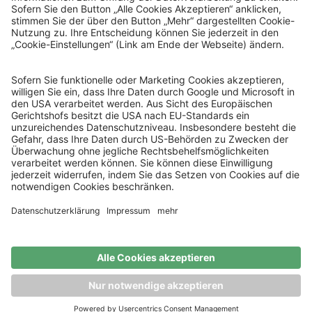
© Sachsenlotto 2026
sachsenlotto.de
–
das Glück ist so nah.
Alle Angaben ohne Gewähr.
Spielen mit Verantwortung
Spielteilnahme ab 18 Jahren. Glücksspiel kann süchtig
machen.
Mehr Infos unter:
www.check-dein-spiel.de
Lizenzierter Glücksspielanbieter (Whitelist GGL)