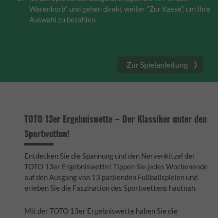
Warenkorb" und gehen direkt weiter "Zur Kasse", um Ihre
Auswahl zu bezahlen.
Zur Spielanleitung
TOTO 13er Ergebniswette – Der Klassiker unter den
Sportwetten!
Entdecken Sie die Spannung und den Nervenkitzel der
TOTO 13er Ergebniswette! Tippen Sie jedes Wochenende
auf den Ausgang von 13 packenden Fußballspielen und
erleben Sie die Faszination des Sportwettens hautnah.
Mit der TOTO 13er Ergebniswette haben Sie die