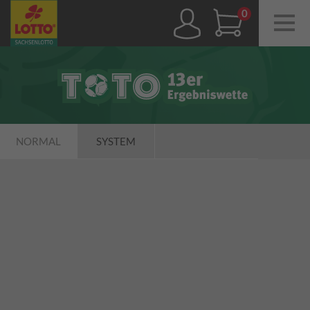
Navig
ein-/
0,00 €
NORMAL
SYSTEM