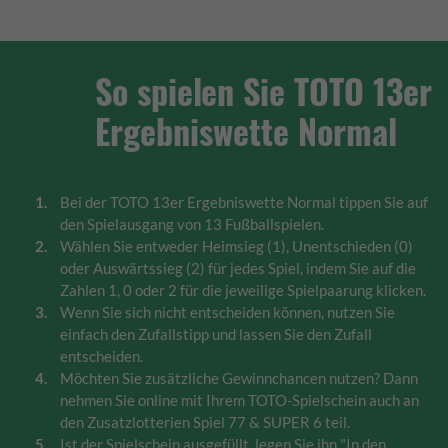
So spielen Sie TOTO 13er
Ergebniswette Normal
Bei der TOTO 13er Ergebniswette Normal tippen Sie auf
den Spielausgang von 13 Fußballspielen.
Wählen Sie entweder Heimsieg (1), Unentschieden (0)
oder Auswärtssieg (2) für jedes Spiel, indem Sie auf die
Zahlen 1, 0 oder 2 für die jeweilige Spielpaarung klicken.
Wenn Sie sich nicht entscheiden können, nutzen Sie
einfach den Zufallstipp und lassen Sie den Zufall
entscheiden.
Möchten Sie zusätzliche Gewinnchancen nutzen? Dann
nehmen Sie online mit Ihrem TOTO-Spielschein auch an
den Zusatzlotterien Spiel 77 & SUPER 6 teil.
Ist der Spielschein ausgefüllt, legen Sie ihn "In den