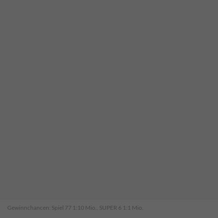
Gewinnchancen: Spiel 77 1:10 Mio., SUPER 6 1:1 Mio.