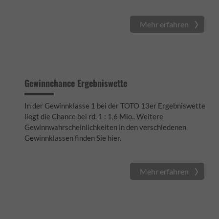
Mehr erfahren
Gewinnchance Ergebniswette
In der Gewinnklasse 1 bei der TOTO 13er Ergebniswette
liegt die Chance bei rd. 1 : 1,6 Mio.. Weitere
Gewinnwahrscheinlichkeiten in den verschiedenen
Gewinnklassen finden Sie hier.
Mehr erfahren