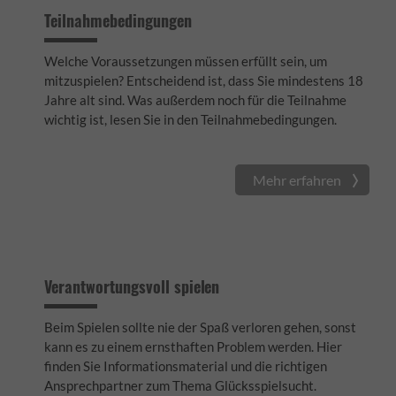
Teilnahmebedingungen
Welche Voraussetzungen müssen erfüllt sein, um
mitzuspielen? Entscheidend ist, dass Sie mindestens 18
Jahre alt sind. Was außerdem noch für die Teilnahme
wichtig ist, lesen Sie in den Teilnahmebedingungen.
Mehr erfahren
Verantwortungsvoll spielen
Beim Spielen sollte nie der Spaß verloren gehen, sonst
kann es zu einem ernsthaften Problem werden. Hier
finden Sie Informationsmaterial und die richtigen
Ansprechpartner zum Thema Glücksspielsucht.