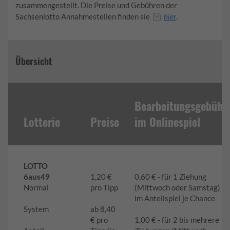
zusammengestellt. Die Preise und Gebühren der
Sachsenlotto Annahmestellen finden sie
hier
.
Übersicht
Bearbeitungsgebühr
Lotterie
Preise
im Onlinespiel
LOTTO
6aus49
1,20 €
0,60 € - für 1 Ziehung
Normal
pro Tipp
(Mittwoch oder Samstag) /
im Anteilspiel je Chance
System
ab 8,40
€ pro
1,00 € - für 2 bis mehrere