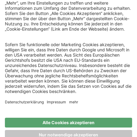
© Sachsenlotto 2026
sachsenlotto.de
–
das Glück ist so nah.
Alle Angaben ohne Gewähr.
Spielen mit Verantwortung
Spielteilnahme ab 18 Jahren. Glücksspiel kann süchtig
machen.
Mehr Infos unter:
www.check-dein-spiel.de
Lizenzierter Glücksspielanbieter (Whitelist GGL)