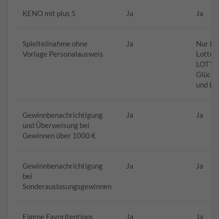
KENO mit plus 5
Ja
Ja
Spielteilnahme ohne
Ja
Nur be
Vorlage Personalausweis
Lotter
LOTTO
Glücks
und Eu
Gewinnbenachrichtigung
Ja
Ja
und Überweisung bei
Gewinnen über 1000 €
Gewinnbenachrichtigung
Ja
Ja
bei
Sonderauslosungsgewinnen
Eigene Favoritentipps
Ja
Ja