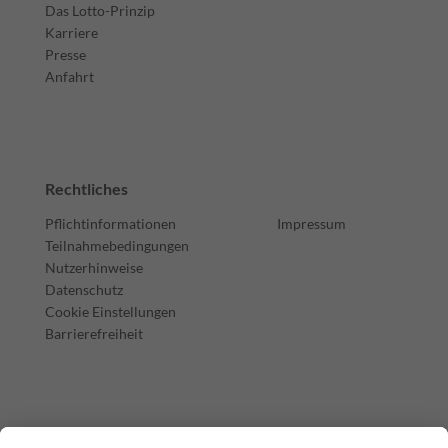
Das Lotto-Prinzip
Karriere
Presse
Anfahrt
Rechtliches
Pflichtinformationen
Impressum
Teilnahmebedingungen
Nutzerhinweise
Datenschutz
Cookie Einstellungen
Barrierefreiheit