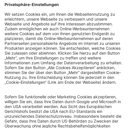
© Sachsenlotto 2026
sachsenlotto.de
–