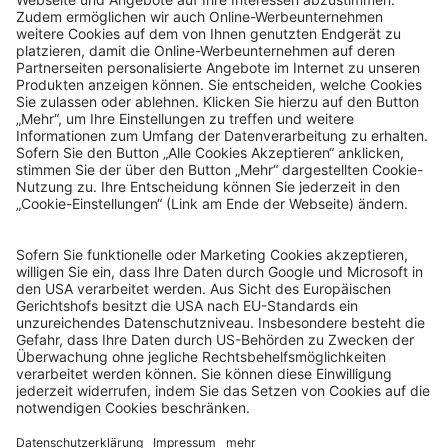
© Sachsenlotto 2026
sachsenlotto.de
–
das Glück ist so nah.
Alle Angaben ohne Gewähr.
Spielen mit Verantwortung