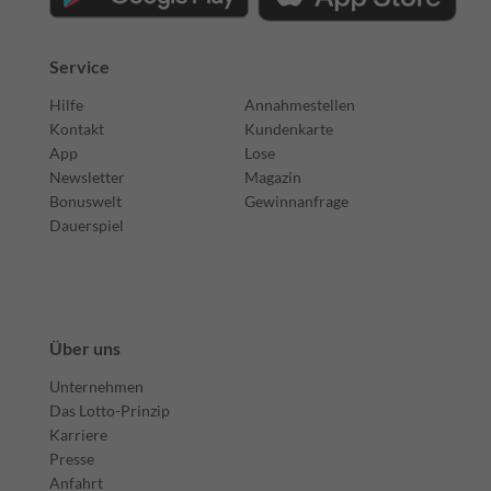
Service
Hilfe
Annahmestellen
Kontakt
Kundenkarte
App
Lose
Newsletter
Magazin
Bonuswelt
Gewinnanfrage
Dauerspiel
Über uns
Unternehmen
Das Lotto-Prinzip
Karriere
Presse
Anfahrt