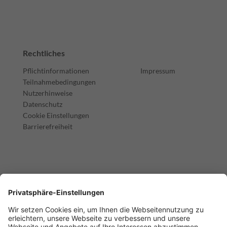
Rechtliches
Pflichtinformationen
Impressum
Teilnahmebedingungen
Nutzerhinweise
Datenschutz
Cookie Einstellungen
Barrierefreiheit