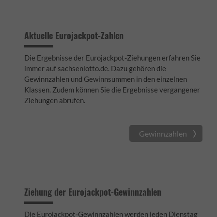
Aktuelle Eurojackpot-Zahlen
Die Ergebnisse der Eurojackpot-Ziehungen erfahren Sie
immer auf sachsenlotto.de. Dazu gehören die
Gewinnzahlen und Gewinnsummen in den einzelnen
Klassen. Zudem können Sie die Ergebnisse vergangener
Ziehungen abrufen.
Gewinnzahlen
Ziehung der Eurojackpot-Gewinnzahlen
Die Eurojackpot-Gewinnzahlen werden jeden Dienstag