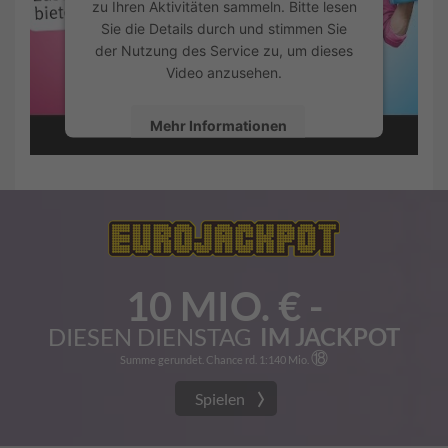
zu Ihren Aktivitäten sammeln. Bitte lesen
Sie die Details durch und stimmen Sie
der Nutzung des Service zu, um dieses
Video anzusehen.
Mehr Informationen
Akzeptieren
powered by
Usercentrics Consent
Management Platform
10
MIO. €
-
DIESEN DIENSTAG
IM JACKPOT
⑱
Summe gerundet. Chance rd. 1:140 Mio.
Spielen