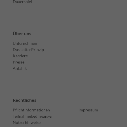
Dauerspiel
Über uns
Unternehmen
Das Lotto-Prinzip
Karriere
Presse
Anfahrt
Rechtliches
Pflichtinformationen
Impressum
Teilnahmebedingungen
Nutzerhinweise