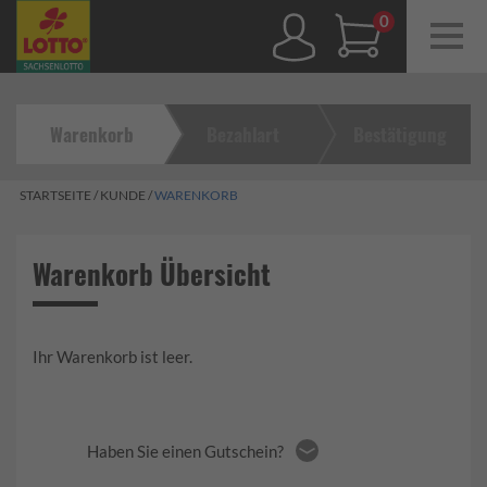
Navig
ein-/
0,00 €
Warenkorb
Bezahlart
Bestätigung
STARTSEITE
/
KUNDE
/
WARENKORB
Warenkorb Übersicht
Ihr Warenkorb ist leer.
Haben Sie einen Gutschein?