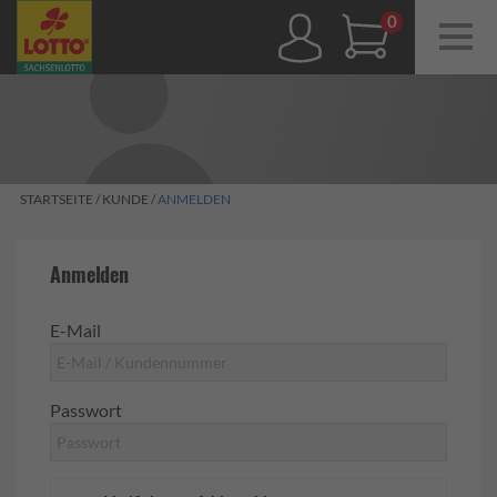
Navig
ein-/
0,00 €
STARTSEITE
/
KUNDE
/
ANMELDEN
Anmelden
E-Mail
Passwort