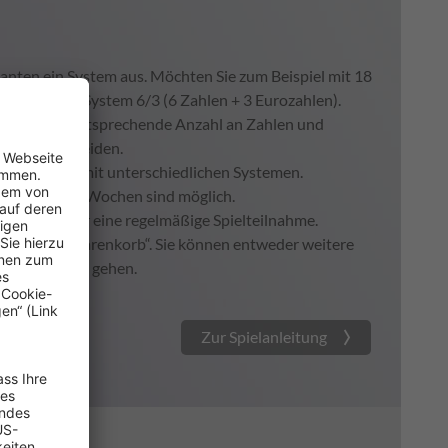
nten ein System aus. Möchten Sie zum Beispiel mit 18
für das VOLL-System 6/3 (6 Zahlen + 3 Eurozahlen).
stem – die entsprechende Anzahl an Zahlen und
stipp entscheiden.
 ausfüllen – mit unterschiedlichen Systemen.
 fest. Bis zu 5 Wochen sind möglich.
kpot-Abo“ für eine regelmäßige Spielteilnahme.
nun „in den Warenkorb“. Sie können entweder weitere
der zur Kasse gehen.
Zur Spielanleitung