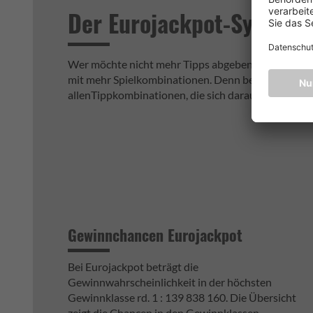
Der Eurojackpot-Systems
Wer möchte nicht mehr Tipps abgeben, wenn attrak
mit mehr Spielkombinationen. Denn beim Systemspie
allenTippkombinationen, die sich daraus ergeben. 
Gewinnchancen Eurojackpot
Bei Eurojackpot beträgt die
Gewinnwahrscheinlichkeit in der höchsten
Gewinnklasse rd. 1 : 139 838 160. Die Übersicht
zeigt die Chancen in den Gewinnklassen.