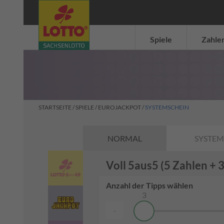
Normalschein
Normalschein
Gewinnanfrage
Systemschein
Systemschein
Spielanleitung
Spielanleitung
Spiele
Zahle
STARTSEITE
/
SPIELE
/
EUROJACKPOT
/
SYSTEMSCHEIN
NORMAL
SYSTEM
Voll 5aus5 (5 Zahlen + 
Anzahl der Tipps wählen
3
-