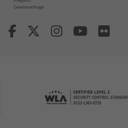
Gewinnanfrage