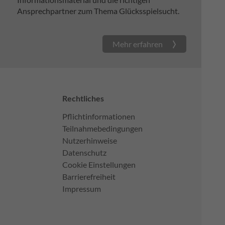
Ansprechpartner zum Thema Glücksspielsucht.
Mehr erfahren
Rechtliches
Pflichtinformationen
Teilnahmebedingungen
Nutzerhinweise
Datenschutz
Cookie Einstellungen
Barrierefreiheit
Impressum