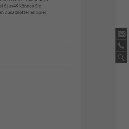
el 6aus49 können Sie
n Zusatzlotterien Spiel