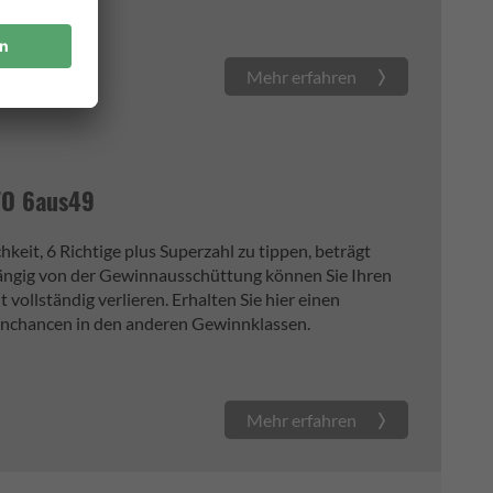
Mehr erfahren
TO 6aus49
eit, 6 Richtige plus Superzahl zu tippen, beträgt
hängig von der Gewinnausschüttung können Sie Ihren
t vollständig verlieren. Erhalten Sie hier einen
nnchancen in den anderen Gewinnklassen.
Mehr erfahren