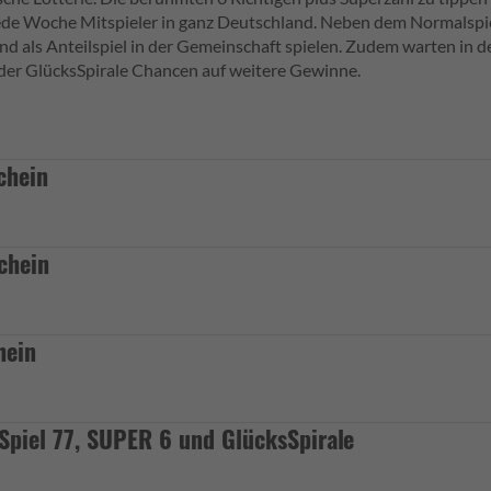
ede Woche Mitspieler in ganz Deutschland. Neben dem Normalspi
 als Anteilspiel in der Gemeinschaft spielen. Zudem warten in de
der GlücksSpirale Chancen auf weitere Gewinne.
chein
chein
hein
 Spiel 77, SUPER 6 und GlücksSpirale