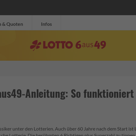
n & Quoten
Infos
us49-Anleitung: So funktioniert
ssiker unter den Lotterien. Auch über 60 Jahre nach dem Start i
sche Lotterie. Die berühmten 6 Richtigen plus Superzahl zu tippe