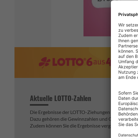
Aktuelle LOTTO-Zahlen
Die Ergebnisse der LOTTO-Ziehungen erfahren Sie 
Dazu gehören die Gewinnzahlen und Gewinnsummen
Zudem können Sie die Ergebnisse vergangener Zie