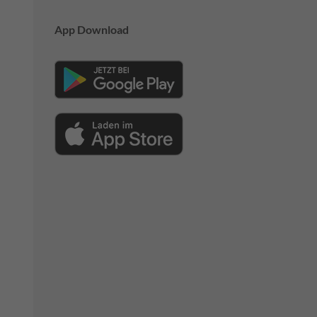
App Download