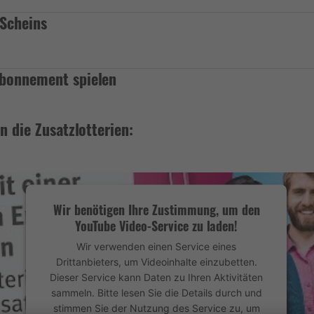
-Scheins
bonnement spielen
n die Zusatzlotterien:
Wir benötigen Ihre Zustimmung, um den
YouTube Video-Service zu laden!
Wir verwenden einen Service eines
Drittanbieters, um Videoinhalte einzubetten.
Dieser Service kann Daten zu Ihren Aktivitäten
sammeln. Bitte lesen Sie die Details durch und
stimmen Sie der Nutzung des Service zu, um