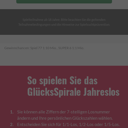
Spielteilnahme ab 18 Jahre. Bitte beachten Sie die geltenden
Teilnahmebedingungen und die Hinweise zur Spielsuchtprävention.
Gewinnchancen: Spiel 77 1:10 Mio., SUPER 6 1:1 Mio.
So spielen Sie das
GlücksSpirale Jahreslos
Sie können alle Ziffern der 7-stelligen Losnummer
ändern und Ihre persönlichen Glückszahlen wählen.
Entscheiden Sie sich für 1/1-Los, 1/2-Los oder 1/5-Los.