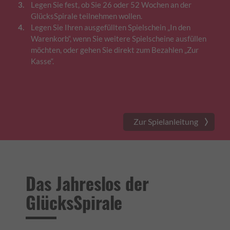
Legen Sie fest, ob Sie 26 oder 52 Wochen an der
GlücksSpirale teilnehmen wollen.
Legen Sie Ihren ausgefüllten Spielschein „In den
Warenkorb“, wenn Sie weitere Spielscheine ausfüllen
möchten, oder gehen Sie direkt zum Bezahlen „Zur
Kasse“.
Zur Spielanleitung
Das Jahreslos der
GlücksSpirale