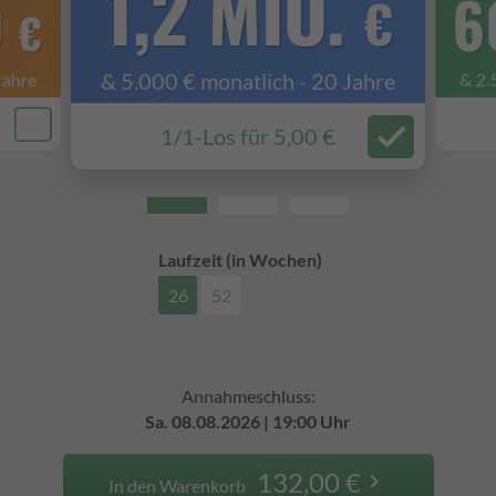
1,2 MIO.
0
6
€
€
& 5.000 € monatlich - 20 Jahre
Jahre
& 2.
check
check
1/1-Los für 5,00 €
Laufzeit (in Wochen)
26
52
Annahmeschluss:
Sa. 08.08.2026 | 19:00 Uhr
132,00 €
keyboard_arrow_right
In den Warenkorb