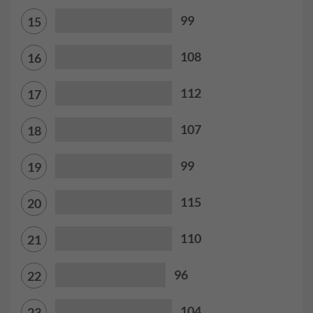
99
15
108
16
112
17
107
18
99
19
115
20
110
21
96
22
104
23