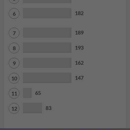
182
6
189
7
193
8
162
9
147
10
65
11
83
12