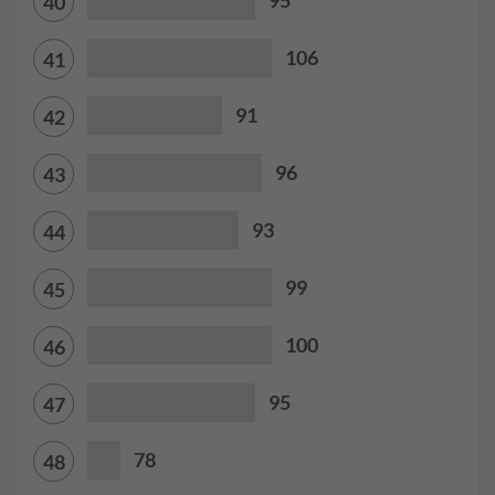
40
106
41
91
42
96
43
93
44
99
45
100
46
95
47
78
48