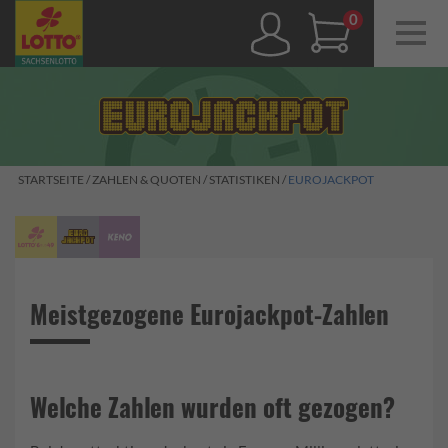
Navig
ein-/
0,00 €
STARTSEITE
/
ZAHLEN & QUOTEN
/
STATISTIKEN
/
EUROJACKPOT
Meistgezogene Eurojackpot-Zahlen
Welche Zahlen wurden oft gezogen?