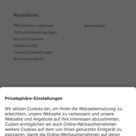
Rechtliches
Pflichtinformationen
Impressum
Teilnahmebedingungen
Nutzerhinweise
Datenschutz
Cookie Einstellungen
Barrierefreiheit