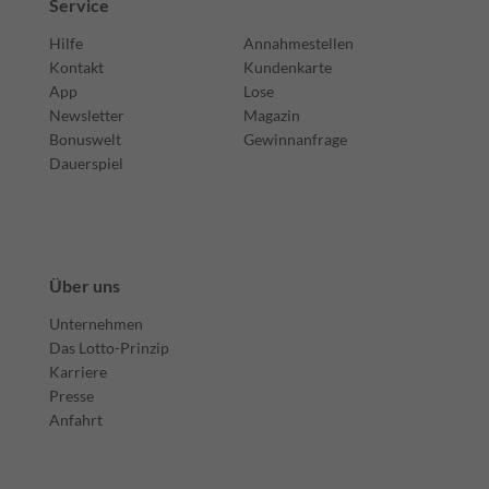
Service
Hilfe
Annahmestellen
Kontakt
Kundenkarte
App
Lose
Newsletter
Magazin
Bonuswelt
Gewinnanfrage
Dauerspiel
Über uns
Unternehmen
Das Lotto-Prinzip
Karriere
Presse
Anfahrt