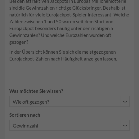
Bei den attraktiven Jackpots in Europas Millionenlotterie
sind die Gewinnzahlen richtige Glücksbringer. Deshalb ist
natürlich für viele Eurojackpot-Spieler interessant: Welche
Zahlen zwischen 1 und 50 waren seit dem Start von
Eurojackpot besonders häufig unter den richtigen 5
Gewinnzahlen? Und welche Eurozahlen wurden oft
gezogen?
In der Übersicht können Sie sich die meistgezogenen
Eurojackpot-Zahlen nach Häufigkeit anzeigen lassen.
Was möchten Sie wissen?
Wie oft gezogen?
Sortieren nach
Gewinnzahl