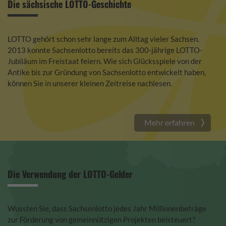
Die sächsische LOTTO-Geschichte
LOTTO gehört schon sehr lange zum Alltag vieler Sachsen.
2013 konnte Sachsenlotto bereits das 300-jährige LOTTO-
Jubiläum im Freistaat feiern. Wie sich Glücksspiele von der
Antike bis zur Gründung von Sachsenlotto entwickelt haben,
können Sie in unserer kleinen Zeitreise nachlesen.
Mehr erfahren
Die Verwendung der LOTTO-Gelder
Wussten Sie, dass Sachsenlotto jedes Jahr Millionenbeträge
zur Förderung von gemeinnützigen Projekten beisteuert?