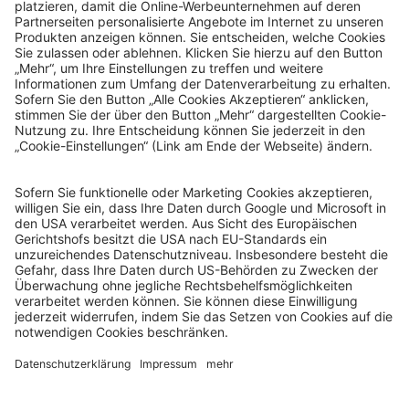
© Sachsenlotto 2026
sachsenlotto.de
–
das Glück ist so nah.
Alle Angaben ohne Gewähr.
Spielen mit Verantwortung
Spielteilnahme ab 18 Jahren. Glücksspiel kann süchtig
machen.