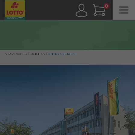
Navig
ein-/
0,00 €
STARTSEITE
/
ÜBER UNS
/
UNTERNEHMEN