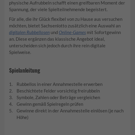
physische Aufrubbeln schafft einen greifbaren Moment der
Spannung, der viele Spielteilnehmende begeistert.
Für alle, die ihr Glück flexibel von zu Hause aus versuchen
möchten, bietet Sachsenlotto zusätzlich eine Auswahl an
digitalen Rubbellosen
und
Online-Games
mit Sofortgewinn
an. Diese ergänzen das klassische Angebot ideal,
unterscheiden sich jedoch durch ihre rein digitale
Spielweise.
Spielanleitung
Rubbellos in einer Annahmestelle erwerben
Beschichtete Felder vorsichtig freirubbeln
Symbole, Zahlen oder Beträge vergleichen
Gewinn gemäß Spielregeln prüfen
Gewinne direkt in der Annahmestelle einlösen (je nach
Höhe)