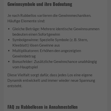
Gewinnsymbole und ihre Bedeutung
Je nach Rubbellos variieren die Gewinnmechaniken.
Häufige Elemente sind:
Gleiche Beträge: Mehrere identische Gewinnsummen
bedeuten einen Sofortgewinn
Symbolgewinne: Spezielle Symbole (z. B. Stern,
Kleeblatt) lösen Gewinne aus
Multiplikatoren: Erhöhen den angezeigten
Gewinnbetrag
Bonusfelder: Zusätzliche Gewinnchance unabhängig
vom Hauptspiel
Diese Vielfalt sorgt dafür, dass jedes Los eine eigene
Dynamik entwickelt und immer wieder neue Spannung
entsteht.
FAQ zu Rubbellosen in Annahmestellen