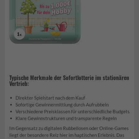
Typische Merkmale der Sofortlotterie im stationären
Vertrieb:
Direkter Spielstart nach dem Kauf
Sofortige Gewinnermittlung durch Aufrubbeln
Verschiedene Preisklassen für unterschiedliche Budgets
Klare Gewinnstrukturen und transparente Regeln
Im Gegensatz zu digitalen Rubbellosen oder Online-Games
liegt der besondere Reiz hier im haptischen Erlebnis. Das