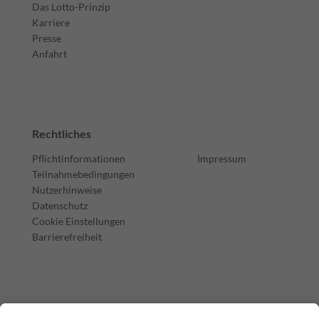
Das Lotto-Prinzip
Karriere
Presse
Anfahrt
Rechtliches
Pflichtinformationen
Impressum
Teilnahmebedingungen
Nutzerhinweise
Datenschutz
Cookie Einstellungen
Barrierefreiheit