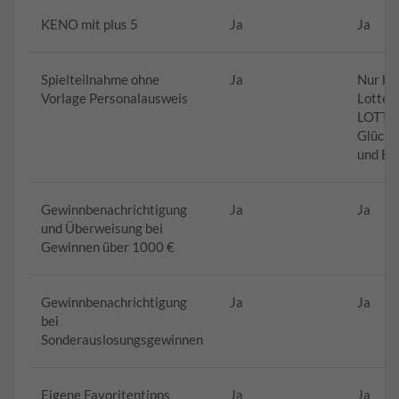
KENO mit plus 5
Ja
Ja
Spielteilnahme ohne
Ja
Nur be
Vorlage Personalausweis
Lotter
LOTTO
Glücks
und Eu
Gewinnbenachrichtigung
Ja
Ja
und Überweisung bei
Gewinnen über 1000 €
Gewinnbenachrichtigung
Ja
Ja
bei
Sonderauslosungsgewinnen
Eigene Favoritentipps
Ja
Ja