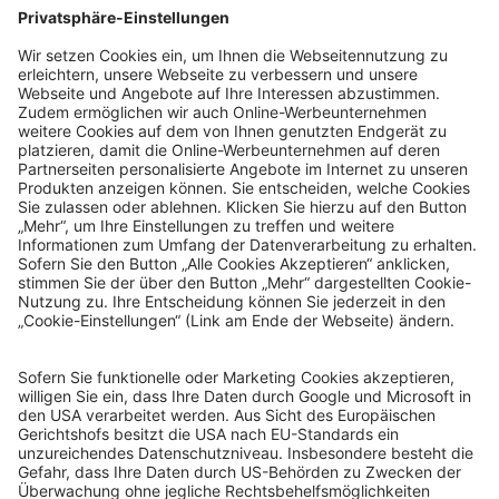
© Sachsenlotto 2026
sachsenlotto.de
–