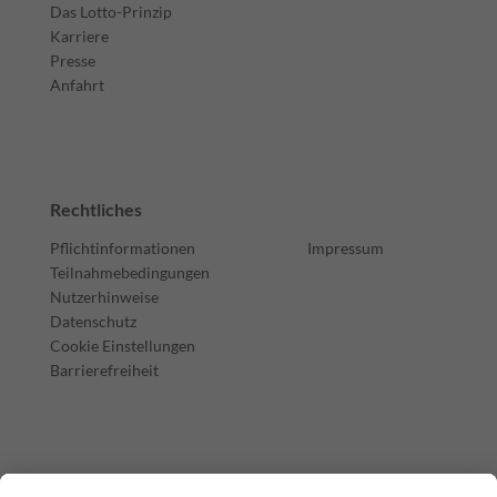
Das Lotto-Prinzip
Karriere
Presse
Anfahrt
Rechtliches
Pflichtinformationen
Impressum
Teilnahmebedingungen
Nutzerhinweise
Datenschutz
Cookie Einstellungen
Barrierefreiheit