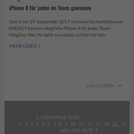
iPhone 8 für jeden im Team gewinnen
Vom 4. bis 29. September 2017 verlosen Sachsenlotto und
ENERGY Sachsen begehrte iPhone 8 für jedes Team-
Mitglied. Was Ihr dafür tun müsst, erfahrt Ihr hier.
MEHR LESEN
NACH OBEN
VORHERIGE SEITE
1
2
3
4
5
6
7
8
9
10
11
12
13
14
15
16
1
NÄCHSTE SEITE