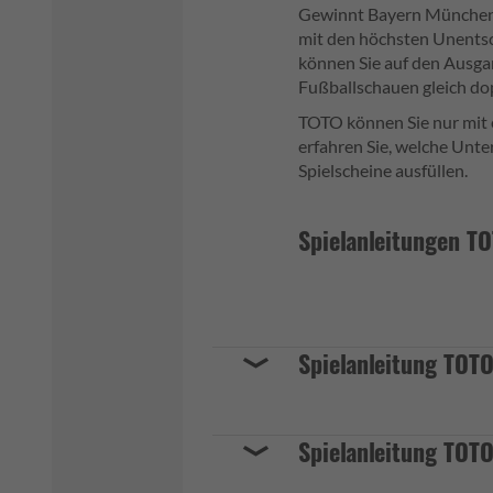
Gewinnt Bayern München 
mit den höchsten Unents
können Sie auf den Ausga
Fußballschauen gleich do
TOTO können Sie nur mit
erfahren Sie, welche Unte
Spielscheine ausfüllen.
Spielanleitungen T
Spielanleitung TOT
Spielanleitung TOT