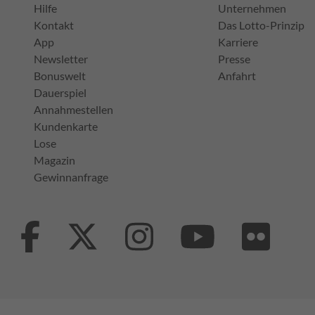
Hilfe
Unternehmen
Kontakt
Das Lotto-Prinzip
App
Karriere
Newsletter
Presse
Bonuswelt
Anfahrt
Dauerspiel
Annahmestellen
Kundenkarte
Lose
Magazin
Gewinnanfrage