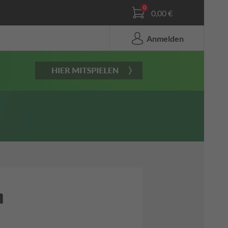
0,00 €
Anmelden
n