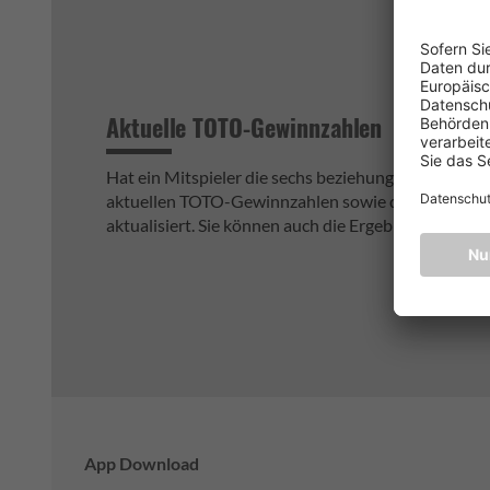
Aktuelle TOTO-Gewinnzahlen
Hat ein Mitspieler die sechs beziehungsweise 13 Ri
aktuellen TOTO-Gewinnzahlen sowie die Gewinnsu
aktualisiert. Sie können auch die Ergebnisse vorhe
App Download