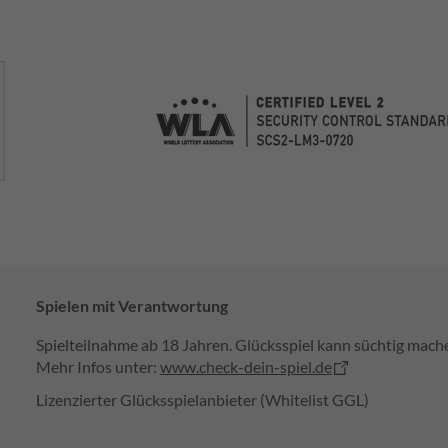
Spielen mit Verantwortung
Spielteilnahme ab 18 Jahren. Glücksspiel kann süchtig mach
Mehr Infos unter:
www.check-dein-spiel.de
Lizenzierter Glücksspielanbieter (Whitelist GGL)