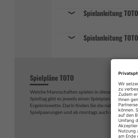
Spielanleitung TOT
Spielanleitung TOT
Spielpläne TOTO
Welche Mannschaften spielen in dieser Woche geg
Spieltag gibt es jeweils einen Spielplan für die Aus
Ergebniswette. Darin finden Sie die nationalen und
Spielpaarungen und ab montags auch die Spielergeb