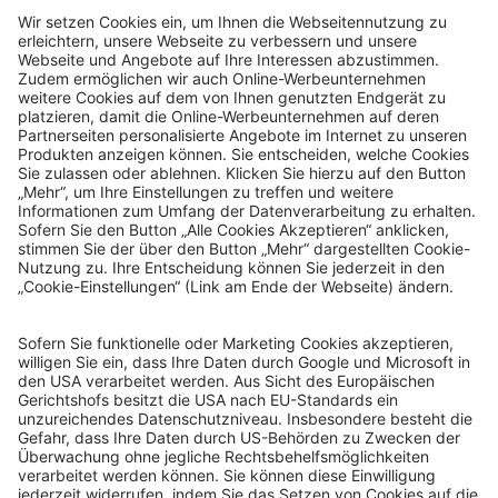
© Sachsenlotto 2026
sachsenlotto.de
–
das Glück ist so nah.
Alle Angaben ohne Gewähr.