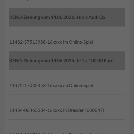
KENO-Ziehung vom 14.06.2026: Je 1 x Audi Q2
11482-57513988-16xxxx im Online-Spiel
KENO-Ziehung vom 14.06.2026: Je 1 x 100,00 Euro
11472-17032453-16xxxx im Online-Spiel
11484-06465284-16xxxx in Dresden (600047)