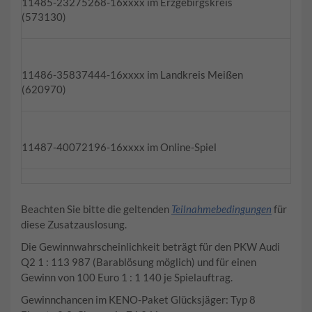
11485-23275268-16xxxx im Erzgebirgskreis
(573130)
11486-35837444-16xxxx im Landkreis Meißen
(620970)
11487-40072196-16xxxx im Online-Spiel
Beachten Sie bitte die geltenden
Teilnahmebedingungen
für
diese Zusatzauslosung.
Die Gewinnwahrscheinlichkeit beträgt für den PKW Audi
Q2 1 : 113 987 (Barablösung möglich) und für einen
Gewinn von 100 Euro 1 : 1 140 je Spielauftrag.
Gewinnchancen im KENO-Paket Glücksjäger: Typ 8