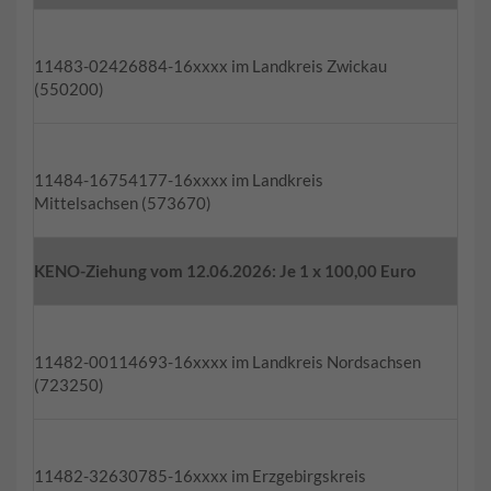
11483-02426884-16xxxx im Landkreis Zwickau
(550200)
11484-16754177-16xxxx im Landkreis
Mittelsachsen (573670)
KENO-Ziehung vom 12.06.2026: Je 1 x 100,00 Euro
11482-00114693-16xxxx im Landkreis Nordsachsen
(723250)
11482-32630785-16xxxx im Erzgebirgskreis