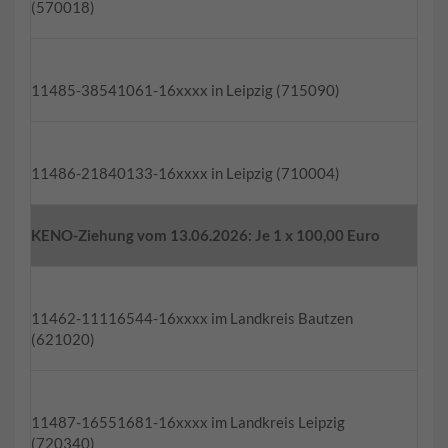
(570018)
11485-38541061-16xxxx in Leipzig (715090)
11486-21840133-16xxxx in Leipzig (710004)
KENO-Ziehung vom 13.06.2026: Je 1 x 100,00 Euro
11462-11116544-16xxxx im Landkreis Bautzen
(621020)
11487-16551681-16xxxx im Landkreis Leipzig
(720340)