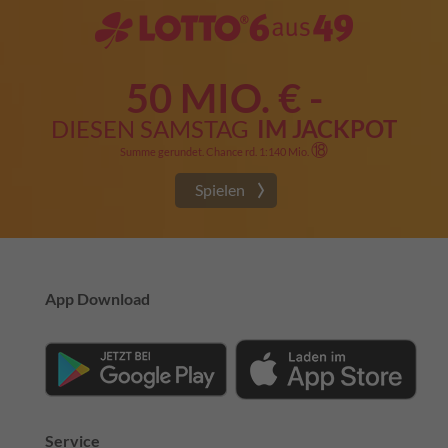
50
MIO. €
-
DIESEN SAMSTAG
IM JACKPOT
⑱
Summe gerundet. Chance rd. 1:140 Mio.
Spielen
App Download
Service