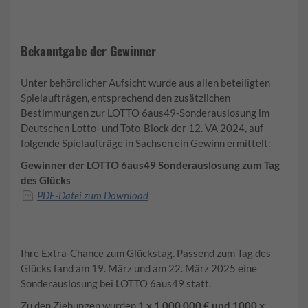
Bekanntgabe der Gewinner
Unter behördlicher Aufsicht wurde aus allen beteiligten
Spielaufträgen, entsprechend den zusätzlichen
Bestimmungen zur LOTTO 6aus49-Sonderauslosung im
Deutschen Lotto- und Toto-Block der 12. VA 2024, auf
folgende Spielaufträge in Sachsen ein Gewinn ermittelt:
Gewinner der LOTTO 6aus49 Sonderauslosung zum Tag
des Glücks
PDF-Datei zum Download
Ihre Extra-Chance zum Glückstag. Passend zum Tag des
Glücks fand am 19. März und am 22. März 2025 eine
Sonderauslosung bei LOTTO 6aus49 statt.
Zu den Ziehungen wurden
1 x 1.000.000 € und 1000 x