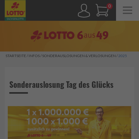
Navig
ein-/
0,00 €
STARTSEITE
/
INFOS
/
SONDERAUSLOSUNGEN & VERLOSUNGEN
/
2025
Sonderauslosung Tag des Glücks