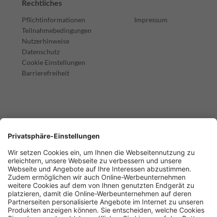
Rechtliches
Pflichtinformationen
Impressum
Teilnahmebedingungen
Nutzerhinweise
Datenschutz
Cookie Einstellungen
Barrierefreiheit