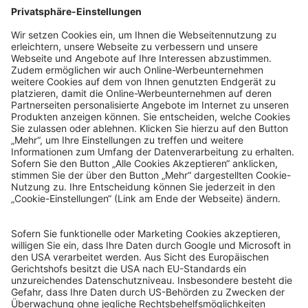
© Sachsenlotto 2026
sachsenlotto.de
–