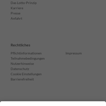
Das Lotto-Prinzip
Karriere
Presse
Anfahrt
Rechtliches
Pflichtinformationen
Impressum
Teilnahmebedingungen
Nutzerhinweise
Datenschutz
Cookie Einstellungen
Barrierefreiheit