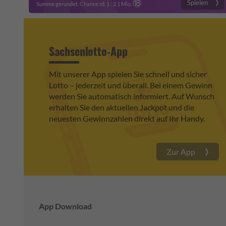
⑱
Spielen
Summe gerundet. Chance rd. 1 : 2,1 Mio.
Sachsenlotto-App
Mit unserer App spielen Sie schnell und sicher
Lotto – jederzeit und überall. Bei einem Gewinn
werden Sie automatisch informiert. Auf Wunsch
erhalten Sie den aktuellen Jackpot und die
neuesten Gewinnzahlen direkt auf Ihr Handy.
Zur App
App Download