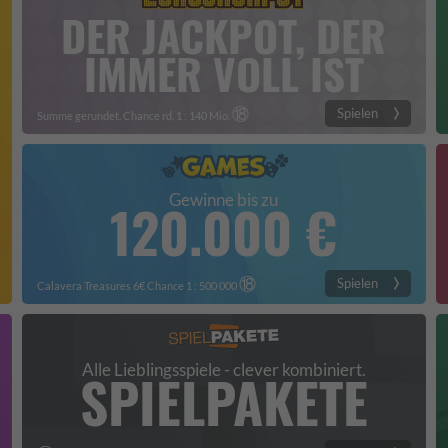
DER JACKPOT, DER
IMMER VOLL IST
⑱
Spielen
Summe gerundet. Chance rd. 1 : 140 Mio.
Gewinne bis zu
120.000 €
⑱
Spielen
Calavera Treasures 6€ Chance 1 : 500 000
Alle Lieblingsspiele - clever kombiniert.
SPIELPAKETE