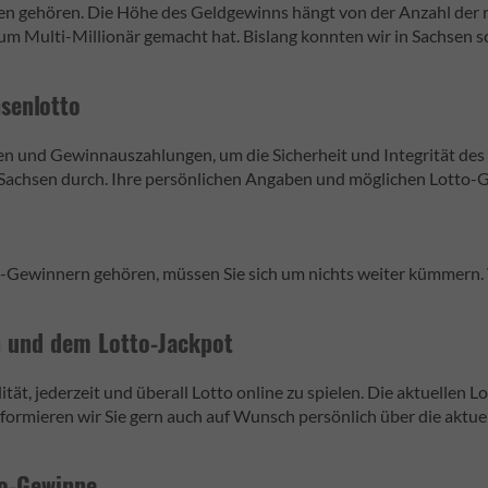
n gehören. Die Höhe des Geldgewinns hängt von der Anzahl der ric
um Multi-Millionär gemacht hat. Bislang konnten wir in Sachsen s
senlotto
en und Gewinnauszahlungen, um die Sicherheit und Integrität des S
s Sachsen durch. Ihre persönlichen Angaben und möglichen Lotto-G
o-Gewinnern gehören, müssen Sie sich um nichts weiter kümmern. 
n und dem Lotto-Jackpot
lität, jederzeit und überall Lotto online zu spielen. Die aktuelle
nformieren wir Sie gern auch auf Wunsch persönlich über die aktu
to-Gewinne