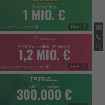
Gewinne bis zu
1 MIO. €
⑱
Spielen
Diamant 7 Chance 1 : 750 000
5.000 € monatlich - 20 Jahre &
1,2 MIO. €
⑱
Spielen
Summe gerundet. Chance rd. 1 : 10 Mio.
Aktueller Jackpot
300.000 €