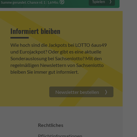
⑱
Spielen
Summe gerundet. Chance rd. 1 : 1,6 Mio.
Informiert bleiben
Wie hoch sind die Jackpots bei LOTTO 6aus49
und Eurojackpot? Oder gibt es eine aktuelle
Sonderauslosung bei Sachsenlotto? Mit den
regelmäßigen Newslettern von Sachsenlotto
bleiben Sie immer gut informiert.
Newsletter bestellen
Rechtliches
Pflichtinformationen