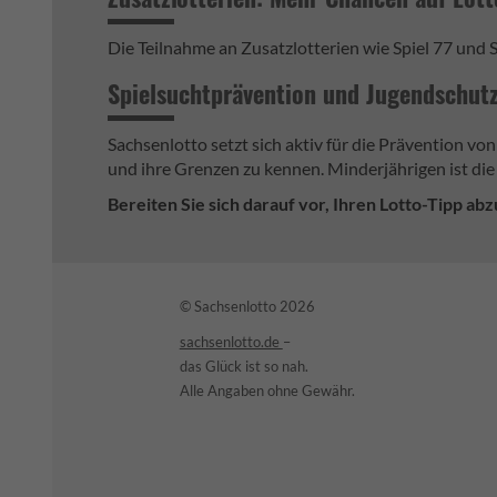
Die Teilnahme an Zusatzlotterien wie Spiel 77 un
Spielsuchtprävention und Jugendschutz
Sachsenlotto setzt sich aktiv für die Prävention v
und ihre Grenzen zu kennen. Minderjährigen ist die 
Bereiten Sie sich darauf vor, Ihren Lotto-Tipp 
© Sachsenlotto 2026
sachsenlotto.de
–
das Glück ist so nah.
Alle Angaben ohne Gewähr.