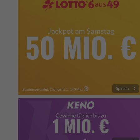
50 MIO. €
Jackpot am Samstag
⑱
Spielen
Summe gerundet. Chance rd. 1 : 140 Mio.
Gewinne täglich bis zu
1 MIO. €