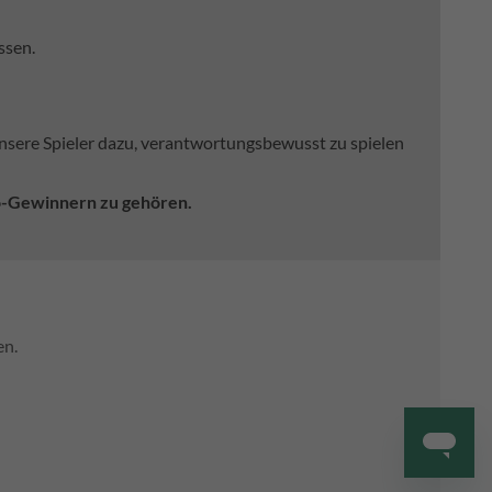
ssen.
unsere Spieler dazu, verantwortungsbewusst zu spielen
to-Gewinnern zu gehören.
en.