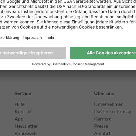
ziger Scheibenholz
.
12 - 18 Uhr. Ausführliche Infos unter:
www.scheibenholz.com
Service
Über uns
Hilfe
Unternehmen
Kontakt
Das Lotto-Prinzip
App
Karriere
Newsletter
Presse
Bonuswelt
Anfahrt