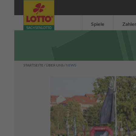
Normalschein
Normalschein
Gewinnanfrage
Systemschein
Systemschein
Spielanleitung
Spielanleitung
Spiele
Zahle
STARTSEITE
/
ÜBER UNS
/
NEWS