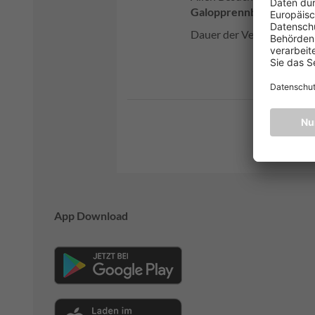
Galopprennbahn im Leip
Dauer der Veranstaltung: 
App Download