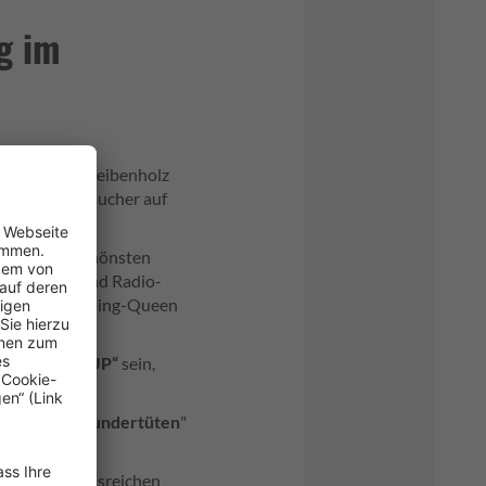
g im
feiert das Scheibenholz
rfen sich Besucher auf
ntest freuen.
g die drei schönsten
. a. dabei sind Radio-
ierende Shopping-Queen
ENLOTTO-CUP“
sein,
hsenlotto-Wundertüten
"
der traditionsreichen