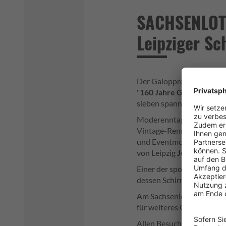
SACHSENLOTT
Leipziger Sc
Der Galopprennsport ist d
"
160 Jahre Galoppennspor
sieben spannende Galoppr
Moderenntage haben berei
Vintage-Rennbahnoutfits g
und Eventmoderatorin
Fr
von Leipzig
Julia Oemler
.
Einer der sportlichen Hö
dessen Schirmherrschaft
Am Sachsenlotto-Stand gi
für weiteres Glück.
Allen Besuchern sowie Ak