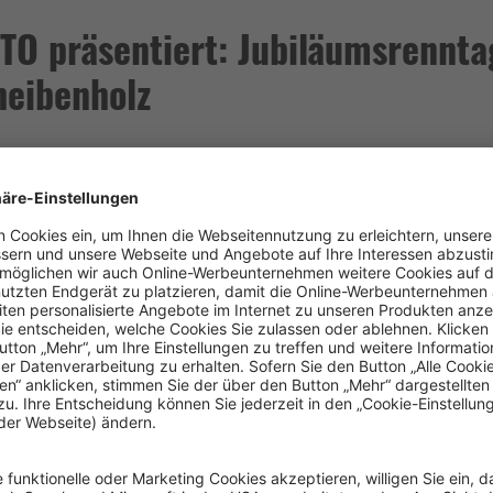
O präsentiert: Jubiläumsrennta
heibenholz
ie älteste organisierte Sportart in Deutschland. Mitte September 
t in Leipzig
." Zum Jubliläumsrenntag am
10. September 2023
dü
ennen, einen feierlichen Fassbieranstich sowie einen Fashion-Co
ts seit den 1960er Jahren Tradition. So werden zu diesem Rennta
esucht und prämiert. Die Modejury ist dabei prominent besetzt: u
eddy Holzapfel
, Lottofee
Franziska Reichenbacher
und die amt
hepunkte unter den Rennen wird auch in diesem Jahr der
„SACHS
 wieder die Sächsische Lotto-GmbH übernimmt.
bt es neben vielen bewährten Produkten auch die beliebten "
Sac
tiven wünschen wir einen spannenden Renntag und viel Glück auf 