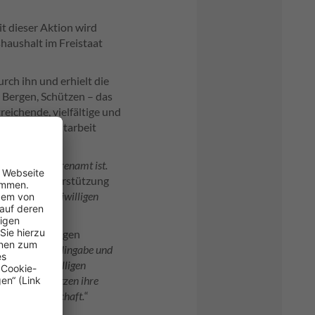
t dieser Aktion wird
haushalt im Freistaat
rch ihn und erhielt die
Bergen, Schützen – das
reichende, vielfältige und
namtliche Mitarbeit
nzelnen im Ehrenamt ist.
beit und Unterstützung
nd die der Freiwilligen
der Freiwilligen
erkörpert die Hingabe und
en der Freiwilligen
willig. Sie nutzen ihre
einer Gemeinschaft.
“