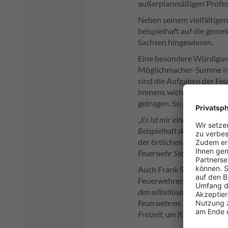
außerplanmäßigen Profess
Neben seinem vielfältigen
beispielhaft auf die gem
Sachsen hingewiesen.
Eine besondere Würdigung 
Möglichmacher-Summe in H
sind die Aufgaben der Feu
immens wichtige Aufgaben
getragen. So auch in der 
„
Es ist mir eine Ehre, als 
Beispielhaft dafür steht de
der örtlichen Freiwilligen
Feuerwehr Steina soll hierm
Auch Frank Schwarz, Gesc
Feuerwehren und des Ehr
den selbstlosen Einsatz, d
Feuerwehren. Sie sind wahre 
Freizeit, um für die Sicher