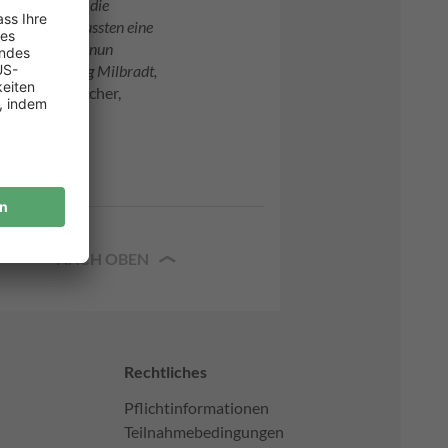
glücklich über die
rdert. Wir mussten eine
as können wir nun
rof. Dr. Georg Milbradt,
ärt Tommy Prescher,
NACH OBEN
Rechtliches
Pflichtinformationen
Teilnahmebedingungen