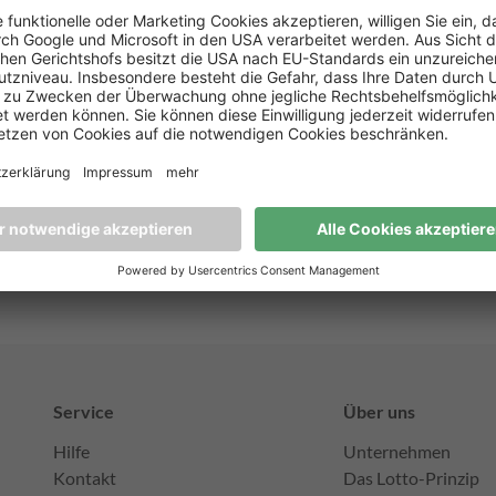
ligen Feuerwehr in Steina war riesengroß. „
Wir sind überrascht und 
e von 5.000 Euro. Damit wird hier das Ehrenamt ein Stück weit gefö
 Feuerwehrgebäude vornehmen, was für ein größeres Defizit sorgte. D
urch keine Ausrüstungsgegenstände streichen. Wir danken von Herzen P
r-Summe gibt und Sachsenlotto für die großartige Möglichkeit
“, erkl
en Feuerwehr Steina.
Service
Über uns
Hilfe
Unternehmen
Kontakt
Das Lotto-Prinzip