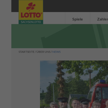
Normalschein
Normalschein
Gewinnanfrage
Systemschein
Systemschein
Spielanleitung
Spielanleitung
Spiele
Zahle
STARTSEITE
/
ÜBER UNS
/
NEWS