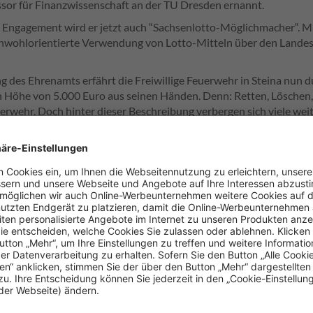
or für Finanzwissenschaft an der TU Dresden ernannt.
 Engagement wird er jetzt auch “Sachsenlotto-Möglichmacher“. Mi
einwohlorientierte Verwendung von Lotto-Mitteln über den Landes
des Ehrenamts erfährt die Freiwillige Feuerwehr in Steina nun du
öhe von 5.000 Euro aus seinen Händen. Denn: Retten, Löschen, 
erwehr. Doch hinter dieser Beschreibung verbergen sich viele weit
. Besonders in kleineren Gemeinden werden diese durch die ehre
1 700-Seelen-Gemeinde Steina.
Möglichmacher des Monats hervorzuheben, wie wichtig der Einsatz des Ei
r Verein der „Freunde der Feuerwehr Steina
“, der sich die Zusammenar
 Feuerwehr auf die Fahnen geschrieben hat. „
Die Arbeit des Vereins u
it gewürdigt werden,
“ erklärt Prof. Dr. Georg Milbradt.
häftsführer der Sächsischen Lotto-GmbH, weiß um die Bedeutung 
enamtes: „
Das Ehrenamt ist das Rückgrat unserer Gemeinschaft. Es v
ie beim Ehrenamt notwendig ist – so auch die Kameraden und Kameradinn
Helden, legen eine hohe Bereitschaft an den Tag und engagieren sich frei
heit in ihrem Ort zu sorgen. Das zeigt die Stärke und den Zusammenhalt 