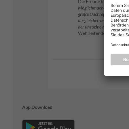
Die Freude bei der Freiwil
Möglichmacher-Summe in Höh
große Dachreparatur an dem
ausgleichen und müssen dad
der uns seine Möglichmache
Wehrleiter der Freiwillig
App Download