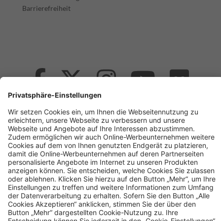
Barrierefreiheit