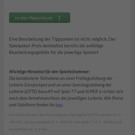
In den Warenkorb
Eine Bearbeitung der Tippzahlen ist nicht möglich. Der
Spielpaket-Preis beinhaltet bereits die anfällige
Bearbeitungsgebühr für die jeweilige Spielart.
Wichtige Hinweise für den Spielteilnehmer:
Die kombinierte Teilnahme an einer Freitagsziehung der
Lotterie Eurojackpot und an einer Samstagsziehung der
Lotterie LOTTO 6aus49 mit Spiel 77 und SUPER 6 richtet sich
nach dem Annahmeschluss der jeweiligen Lotterie. Alle Preise
und Gebühren finden Sie
hier
.
Die Gewinnchance der Gewinnklasse 1 beträgt bei LOTTO 6aus49 rd. 1 :
140 Mio., bei Eurojackpot rd. 1 : 140 Mio., bei Spiel 77 rd. 1 : 10 Mio. und
bei SUPER 6 rd. 1 : 1 Mio..