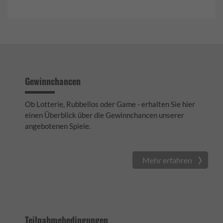
Gewinnchancen
Ob Lotterie, Rubbellos oder Game - erhalten Sie hier
einen Überblick über die Gewinnchancen unserer
angebotenen Spiele.
Mehr erfahren
Teilnahmebedingungen