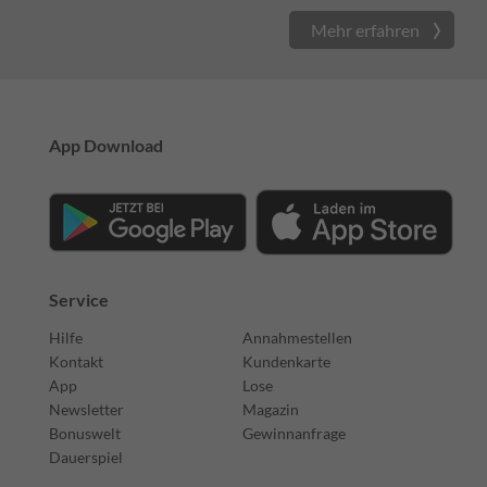
Mehr erfahren
App Download
Service
Hilfe
Annahmestellen
Kontakt
Kundenkarte
App
Lose
Newsletter
Magazin
Bonuswelt
Gewinnanfrage
Dauerspiel