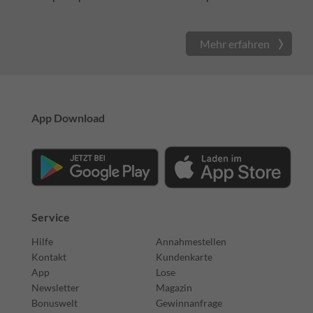
Mehr erfahren
App Download
Service
Hilfe
Annahmestellen
Kontakt
Kundenkarte
App
Lose
Newsletter
Magazin
Bonuswelt
Gewinnanfrage