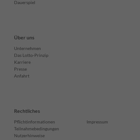
Dauerspiel
Über uns
Unternehmen
Das Lotto-Prinzip
Karriere
Presse
Anfahrt
Rechtliches
Pflichtinformationen
Impressum
Teilnahmebedingungen
Nutzerhinweise