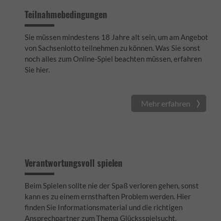
Teilnahmebedingungen
Sie müssen mindestens 18 Jahre alt sein, um am Angebot
von Sachsenlotto teilnehmen zu können. Was Sie sonst
noch alles zum Online-Spiel beachten müssen, erfahren
Sie hier.
Mehr erfahren
Verantwortungsvoll spielen
Beim Spielen sollte nie der Spaß verloren gehen, sonst
kann es zu einem ernsthaften Problem werden. Hier
finden Sie Informationsmaterial und die richtigen
Ansprechpartner zum Thema Glücksspielsucht.