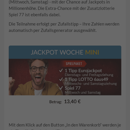
(Mittwoch, Samstag) - mit der Chance auf Jackpots in
Millionenhöhe. Die Extra-Chance mit der Zusatzlotterie
Spiel 77 ist ebenfalls dabei.
Die Teilnahme erfolgt per Zufallstipp – Ihre Zahlen werden
automatisch per Zufallsgenerator ausgewählt.
Mit dem Klick auf den Button „In den Warenkorb“ werden je