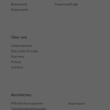
Bonuswelt
Gewinnanfrage
Dauerspiel
Über uns
Unternehmen
Das Lotto-Prinzip
Karriere
Presse
Anfahrt
Rechtliches
Pflichtinformationen
Impressum
Teilnahmebedingungen