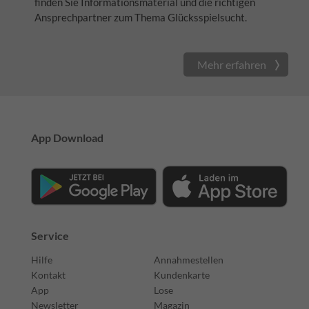
finden Sie Informationsmaterial und die richtigen
Ansprechpartner zum Thema Glücksspielsucht.
Mehr erfahren
App Download
Service
Hilfe
Annahmestellen
Kontakt
Kundenkarte
App
Lose
Newsletter
Magazin