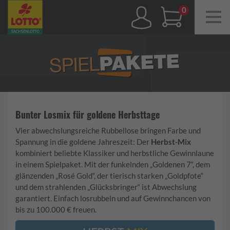
Navi
ein-
0,00 €
Bunter Losmix für goldene Herbsttage
Vier abwechslungsreiche Rubbellose bringen Farbe und
Spannung in die goldene Jahreszeit: Der
Herbst-Mix
kombiniert beliebte Klassiker und herbstliche Gewinnlaune
in einem Spielpaket. Mit der funkelnden „Goldenen 7“, dem
glänzenden „Rosé Gold“, der tierisch starken „Goldpfote“
und dem strahlenden „Glücksbringer“ ist Abwechslung
garantiert. Einfach losrubbeln und auf Gewinnchancen von
bis zu 100.000 € freuen.