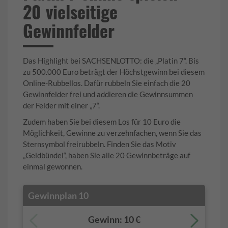
20 vielseitige
Gewinnfelder
Das Highlight bei SACHSENLOTTO: die „Platin 7“. Bis
zu 500.000 Euro beträgt der Höchstgewinn bei diesem
Online-Rubbellos. Dafür rubbeln Sie einfach die 20
Gewinnfelder frei und addieren die Gewinnsummen
der Felder mit einer „7“.
Zudem haben Sie bei diesem Los für 10 Euro die
Möglichkeit, Gewinne zu verzehnfachen, wenn Sie das
Sternsymbol freirubbeln. Finden Sie das Motiv
„Geldbündel“, haben Sie alle 20 Gewinnbeträge auf
einmal gewonnen.
Gewinnplan 10
Gewinn: 10 €