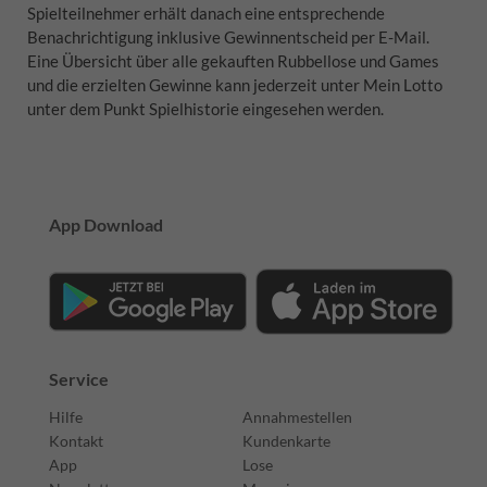
Spielteilnehmer erhält danach eine entsprechende
Benachrichtigung inklusive Gewinnentscheid per E-Mail.
Eine Übersicht über alle gekauften Rubbellose und Games
und die erzielten Gewinne kann jederzeit unter Mein Lotto
unter dem Punkt Spielhistorie eingesehen werden.
App Download
Service
Hilfe
Annahmestellen
Kontakt
Kundenkarte
App
Lose