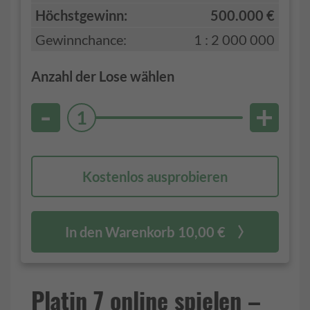
Höchstgewinn:
500.000 €
Gewinnchance:
1 : 2 000 000
Anzahl der Lose wählen
-
+
1
Kostenlos ausprobieren
In den Warenkorb
10,00 €
Platin 7 online spielen –