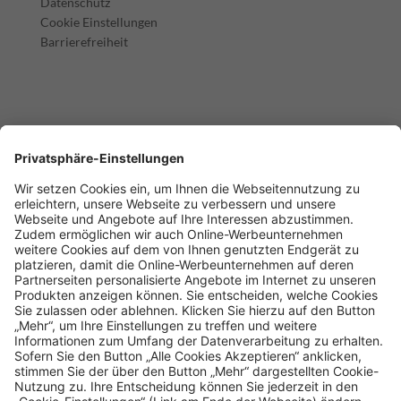
Datenschutz
Cookie Einstellungen
Barrierefreiheit