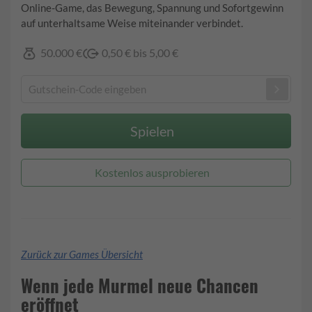
Online-Game, das Bewegung, Spannung und Sofortgewinn
auf unterhaltsame Weise miteinander verbindet.
50.000 €
0,50 € bis 5,00 €
Spielen
Kostenlos ausprobieren
Zurück zur Games Übersicht
Wenn jede Murmel neue Chancen
eröffnet