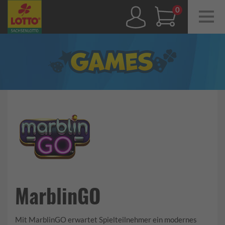
Navig
ein-/
0,00 €
MarblinGO
Mit MarblinGO erwartet Spielteilnehmer ein modernes