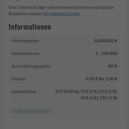
Eine Übersicht über weitere Sofortlotterien und digitale
Rubbellose bietet
Alle digitalen Games
.
Informationen
Höchstgewinn
50.000,00 €
Gewinnchance
1 : 500 000
Ausschüttungsquote
60 %
Einsatz
0,50 € bis 5,00 €
Gewinnpläne
551 (0,50 €), 552 (1 €),553 (2 €),
554 (3 €), 555 (5 €)
Zu den Gewinnplänen