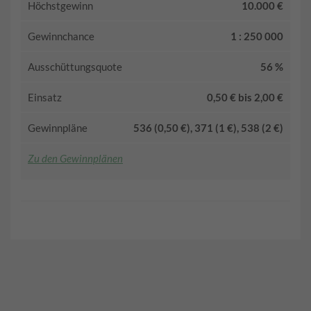
Höchstgewinn
10.000 €
Gewinnchance
1 : 250 000
Ausschüttungsquote
56 %
Einsatz
0,50 € bis 2,00 €
Gewinnpläne
536 (0,50 €), 371 (1 €), 538 (2 €)
Zu den Gewinnplänen