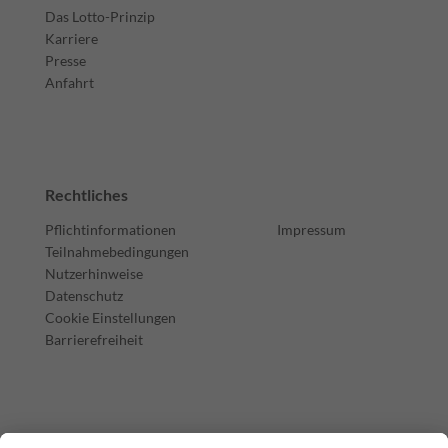
Das Lotto-Prinzip
Karriere
Presse
Anfahrt
Rechtliches
Pflichtinformationen
Impressum
Teilnahmebedingungen
Nutzerhinweise
Datenschutz
Cookie Einstellungen
Barrierefreiheit