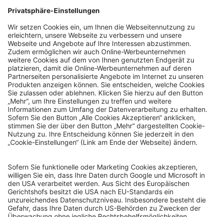
© Sachsenlotto 2026
sachsenlotto.de
–