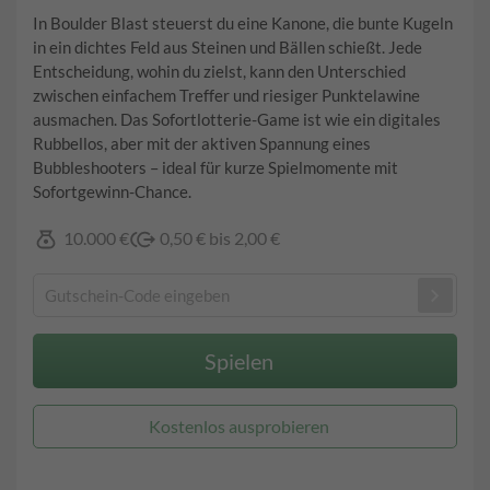
In Boulder Blast steuerst du eine Kanone, die bunte Kugeln
in ein dichtes Feld aus Steinen und Bällen schießt. Jede
Entscheidung, wohin du zielst, kann den Unterschied
zwischen einfachem Treffer und riesiger Punktelawine
ausmachen. Das Sofortlotterie-Game ist wie ein digitales
Rubbellos, aber mit der aktiven Spannung eines
Bubbleshooters – ideal für kurze Spielmomente mit
Sofortgewinn-Chance.
10.000 €
0,50 € bis 2,00 €
Spielen
Kostenlos ausprobieren