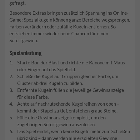
gefragt.
Besondere Extras bringen zusätzlich Spannung ins Online-
Game: Spezialkugeln können ganze Bereiche wegsprengen,
Farben verändern oder zufällig Kugeln entfernen. So
entstehen immer wieder neue Chancen für einen
Sofortgewinn.
Spielanleitung
Starte Boulder Blast und richte die Kanone mit Maus
oder Finger auf das Spielfeld.
Schieße die Kugel auf Gruppen gleicher Farbe, um
Cluster ab drei Kugeln zu bilden.
Entfernte Kugeln füllen die jeweilige Gewinnanzeige
für diese Farbe.
Achte auf nachrutschende Kugelreihen von oben –
kommt der Stapel zu tief, entstehen graue Steine.
Fülle eine Gewinnanzeige komplett, um den
zugehörigen Sofortgewinn auszulösen.
Das Spiel endet, wenn keine Kugeln mehr zum Schießen
übrig sind – dann werden alle erspielten Gewinne