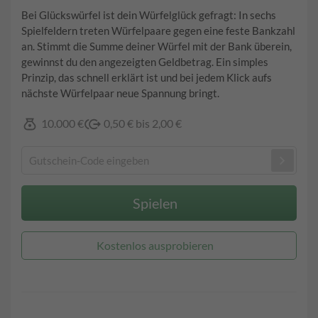
Bei Glückswürfel ist dein Würfelglück gefragt: In sechs
Spielfeldern treten Würfelpaare gegen eine feste Bankzahl
an. Stimmt die Summe deiner Würfel mit der Bank überein,
gewinnst du den angezeigten Geldbetrag. Ein simples
Prinzip, das schnell erklärt ist und bei jedem Klick aufs
nächste Würfelpaar neue Spannung bringt.
10.000 €
0,50 € bis 2,00 €
Spielen
Kostenlos ausprobieren