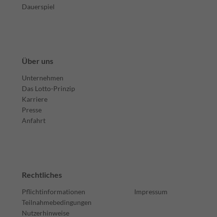
Dauerspiel
Über uns
Unternehmen
Das Lotto-Prinzip
Karriere
Presse
Anfahrt
Rechtliches
Pflichtinformationen
Impressum
Teilnahmebedingungen
Nutzerhinweise