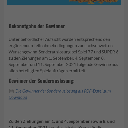
Bekanntgabe der Gewinner
Unter behördlicher Aufsicht wurden entsprechend den
ergänzenden Teilnahmebedingungen zur sachsenweiten
Wunschgewinn-Sonderauslosung bei Spiel 77 und SUPER 6
zu den Ziehungen am 1. September, 4. September, 8.
September und 11. September 2021 folgende Gewinne aus
allen beteiligten Spielaufträgen ermittelt.
Gewinner der Sonderauslosung:
Die Gewinner der Sonderauslosung als PDF-Datei zum
Download
Zu den Ziehungen am 1. und 4. September sowie 8. und
11. September 2021
konnte sich das Kreuz für die