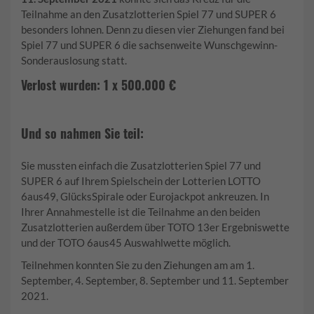
Teilnahme an den Zusatzlotterien Spiel 77 und SUPER 6
besonders lohnen. Denn zu diesen vier Ziehungen fand bei
Spiel 77 und SUPER 6 die sachsenweite Wunschgewinn-
Sonderauslosung statt.
Verlost wurden: 1 x 500.000 €
Und so nahmen Sie teil:
Sie mussten einfach die Zusatzlotterien Spiel 77 und
SUPER 6 auf Ihrem Spielschein der Lotterien LOTTO
6aus49, GlücksSpirale oder Eurojackpot ankreuzen. In
Ihrer Annahmestelle ist die Teilnahme an den beiden
Zusatzlotterien außerdem über TOTO 13er Ergebniswette
und der TOTO 6aus45 Auswahlwette möglich.
Teilnehmen konnten Sie zu den Ziehungen am am 1.
September, 4. September, 8. September und 11. September
2021.