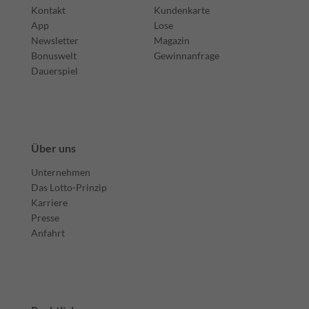
Kontakt
Kundenkarte
App
Lose
Newsletter
Magazin
Bonuswelt
Gewinnanfrage
Dauerspiel
Über uns
Unternehmen
Das Lotto-Prinzip
Karriere
Presse
Anfahrt