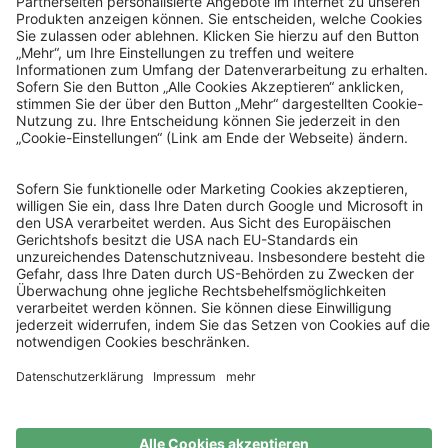
© Sachsenlotto 2026
sachsenlotto.de
–
das Glück ist so nah.
Alle Angaben ohne Gewähr.
Spielen mit Verantwortung
Spielteilnahme ab 18 Jahren. Glücksspiel kann süchtig
machen.
Mehr Infos unter:
www.check-dein-spiel.de