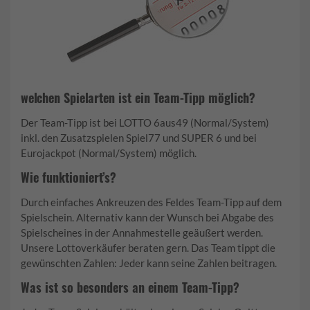
welchen Spielarten ist ein Team-Tipp möglich?
Der Team-Tipp ist bei LOTTO 6aus49 (Normal/System)
inkl. den Zusatzspielen Spiel77 und SUPER 6 und bei
Eurojackpot (Normal/System) möglich.
Wie funktioniert’s?
Durch einfaches Ankreuzen des Feldes Team-Tipp auf dem
Spielschein. Alternativ kann der Wunsch bei Abgabe des
Spielscheines in der Annahmestelle geäußert werden.
Unsere Lottoverkäufer beraten gern. Das Team tippt die
gewünschten Zahlen: Jeder kann seine Zahlen beitragen.
Was ist so besonders an einem Team-Tipp?