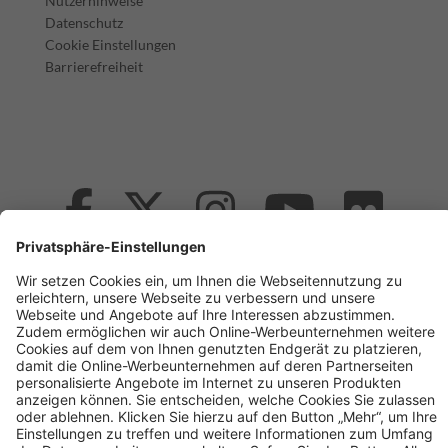
Nutzerhinweise
Datenschutz
Cookie Einstellungen
Barrierefreiheit