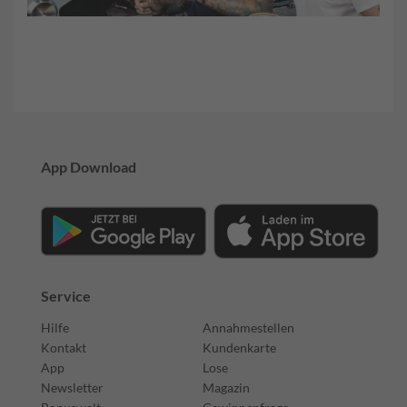
App Download
Service
Hilfe
Annahmestellen
Kontakt
Kundenkarte
App
Lose
Newsletter
Magazin