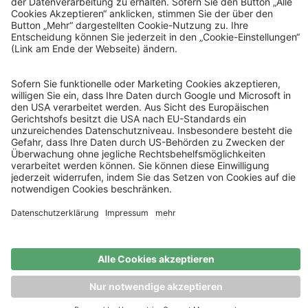
© Sachsenlotto 2026
sachsenlotto.de
–
das Glück ist so nah.
Alle Angaben ohne Gewähr.
Spielen mit Verantwortung
Spielteilnahme ab 18 Jahren. Glücksspiel kann süchtig
machen.
Mehr Infos unter:
www.check-dein-spiel.de
Lizenzierter Glücksspielanbieter (Whitelist GGL)