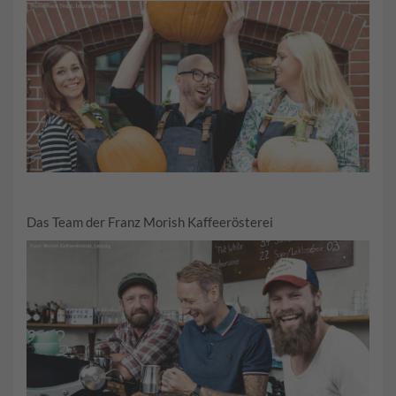
Das Team der Franz Morish Kaffeerösterei